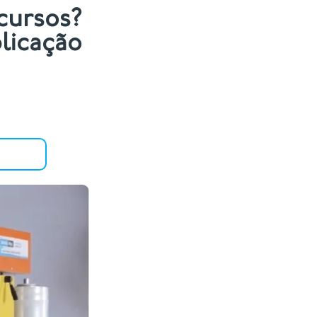
cursos?
plicação