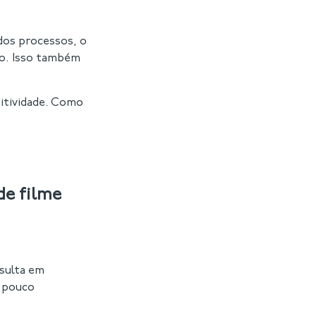
dos processos, o
ho. Isso também
itividade. Como
de filme
esulta em
é pouco