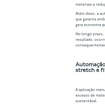
materiais e redu
Além disso, a au
que garante emb
gera economia q
No longo prazo,
resultado, ocorr
consequentement
Automação e
stretch e f
A aplicação manu
excesso de mater
sustentável.