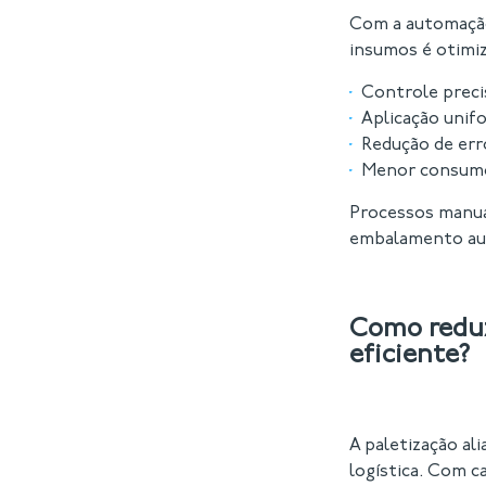
Com a automação
insumos é otimi
Controle preci
Aplicação unifo
Redução de err
Menor consumo
Processos manua
embalamento aut
Como reduz
eficiente?
A paletização al
logística. Com 