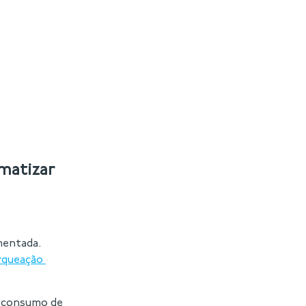
matizar
mentada.
arqueação
r consumo de