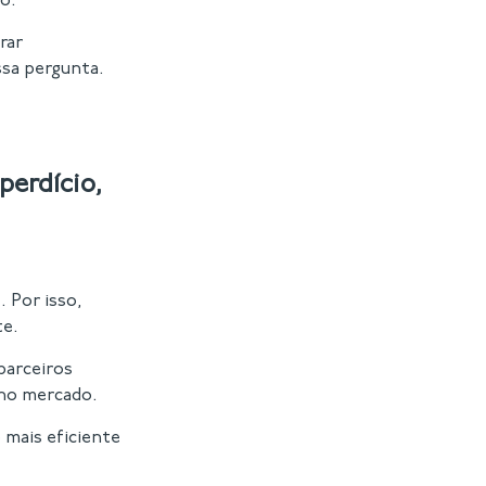
o.
rar
ssa pergunta.
erdício,
 Por isso,
te.
parceiros
 no mercado.
mais eficiente