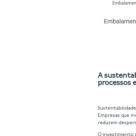
A sustenta
processos 
Sustentabilidad
Empresas que i
reduzem desperdí
O investimento 