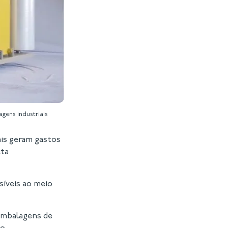
gens industriais
ais geram gastos
cta
síveis ao meio
 embalagens de