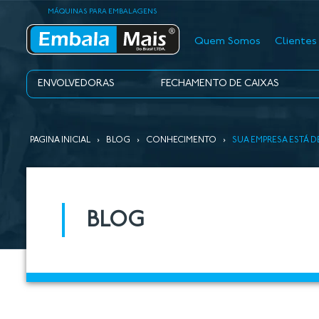
MÁQUINAS PARA EMBALAGENS
Quem Somos
Clientes
ENVOLVEDORAS
FECHAMENTO DE CAIXAS
PAGINA INICIAL
›
BLOG
›
CONHECIMENTO
›
SUA EMPRESA ESTÁ 
BLOG