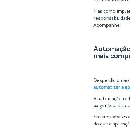
forma automatiz
Mas como imple
responsabilidad
Acompanhe!
Automação 
mais compe
Desperdício não
automatizar a ap
A automação redu
exigentes. É a e
Entenda abaixo 
do que a aplicaç