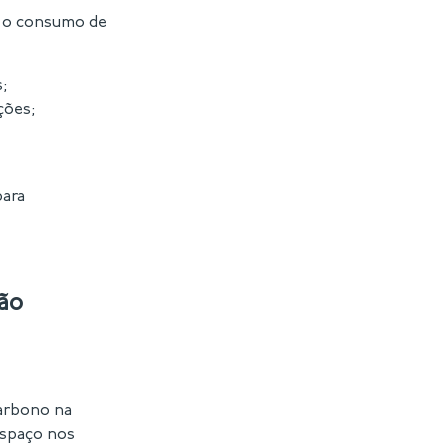
s o consumo de
s;
ções;
para
ção
carbono na
espaço nos