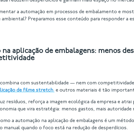
ada reduzem desperdícios e ganham mais espaço no mercad
mentar a automação em processos de embalamento e most
e ambiental? Preparamos esse conteúdo para responder a e
na aplicação de embalagens: menos desp
titividade
 combina com sustentabilidade — nem com competitividade.
licação de filme stretch
e outros materiais é tão importan
z resíduos, reforça a imagem ecológica da empresa e atrai 
conomia que vira estratégia: menos gastos, mais autoridade
como a automação na aplicação de embalagens é um método 
ão manual quando o foco está na redução de desperdícios.