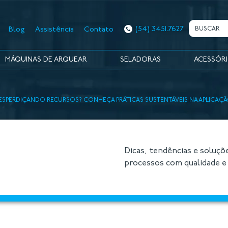
(54) 3451.7627
Blog
Assistência
Contato
MÁQUINAS DE ARQUEAR
SELADORAS
ACESSÓR
DESPERDIÇANDO RECURSOS? CONHEÇA PRÁTICAS SUSTENTÁVEIS NA APLICAÇÃ
Dicas, tendências e soluçõ
processos com qualidade e 