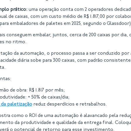
plo prático:
uma operação conta com 2 operadores dedicad
l de caixas, com um custo médio de R$ 1.817,00 por colab
l para embaladores de paletes em 2025, segundo o Glassdoor)
ais conseguem embalar, juntos, cerca de 200 caixas por dia,
ões no ritmo.
ação da automação, o processo passa a ser conduzido por 
pacidade diária sobe para 300 caixas, com padrão consistent
ta.
ontas:
ão de obra: R$ 1.817 por mês;
dutividade: + 50% de caixas/dia;
 da paletização
reduz desperdícios e retrabalhos.
stra como o ROI de uma automação é alavancado pela reduç
mento da produtividade e qualidade da entrega final. Coloq
 verá o potencial de retorno para esse investimento.