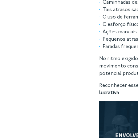
Caminhadas des
Tais atrasos sã
O uso de ferra
O esforço físic
Ações manuais 
Pequenos atras
Paradas frequen
No ritmo exigido
movimento const
potencial produt
Reconhecer esse
lucrativa
.