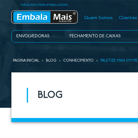
MÁQUINAS PARA EMBALAGENS
Quem Somos
Clientes
ENVOLVEDORAS
FECHAMENTO DE CAIXAS
PAGINA INICIAL
›
BLOG
›
CONHECIMENTO
›
PALETIZE MAIS EM 
BLOG