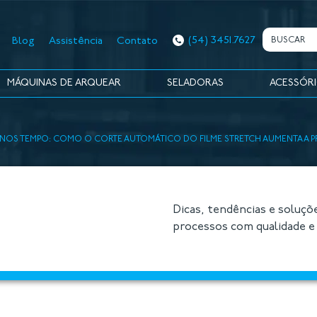
(54) 3451.7627
Blog
Assistência
Contato
MÁQUINAS DE ARQUEAR
SELADORAS
ACESSÓR
MENOS TEMPO: COMO O CORTE AUTOMÁTICO DO FILME STRETCH AUMENTA A 
Dicas, tendências e soluçõ
processos com qualidade e 