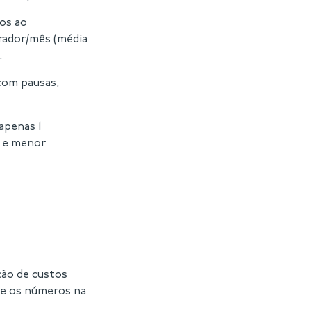
os ao
orador/mês (média
.
 com pausas,
apenas 1
e e menor
ão de custos
ue os números na