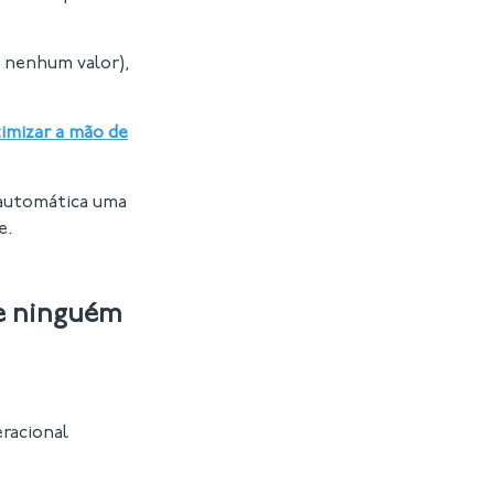
u nenhum valor),
imizar a mão de
 automática uma
e.
(e ninguém
racional