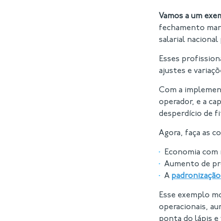
Vamos a um exem
fechamento manua
salarial naciona
Esses profission
ajustes e variaç
Com a implement
operador, e a ca
desperdício de fi
Agora, faça as c
Economia com m
Aumento de pro
A
padronização
Esse exemplo mo
operacionais, au
ponta do lápis e