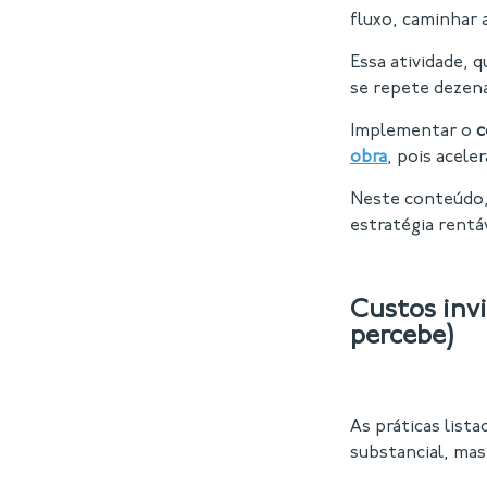
fluxo, caminhar a
Essa atividade, 
se repete dezena
Implementar o
c
obra
, pois acele
Neste conteúdo,
estratégia rent
Custos inv
percebe)
As práticas list
substancial, mas 