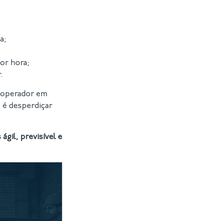
;
a;
or hora;
.
o operador em
 é desperdiçar
ágil, previsível e