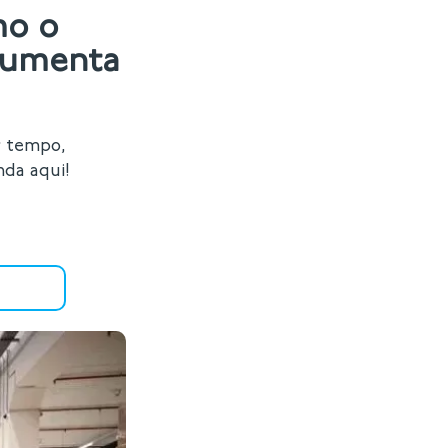
mo o
 aumenta
r tempo,
nda aqui!