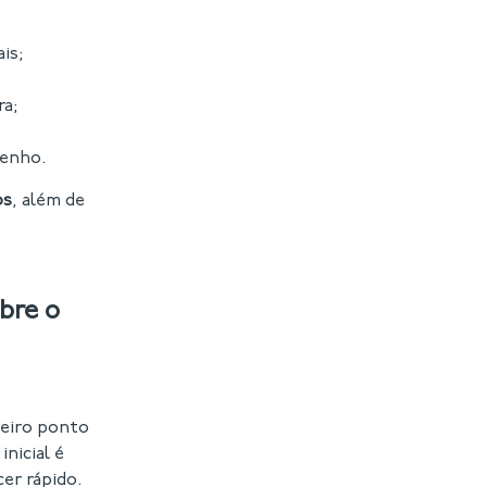
is;
ra;
penho.
os
, além de
bre o
eiro ponto
nicial é
er rápido.