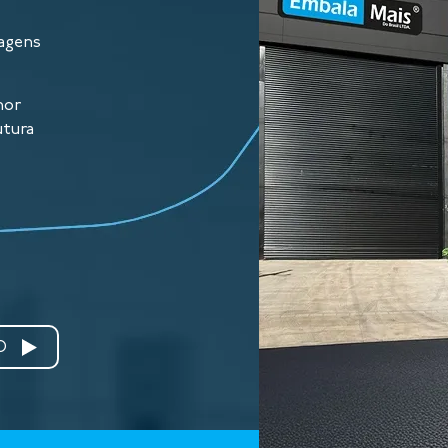
agens
hor
utura
O