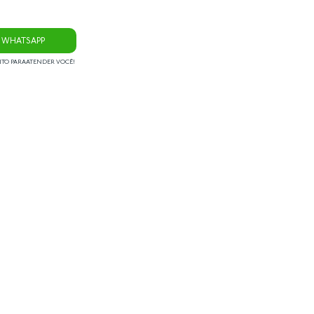
 WHATSAPP
NTO PARA ATENDER VOCÊ!