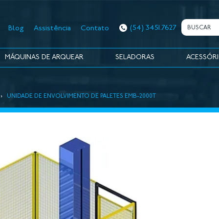
(54) 3451.7627
Blog
Assistência
Contato
MÁQUINAS DE ARQUEAR
SELADORAS
ACESSÓR
›
UNIDADE DE ENVOLVIMENTO DE PALETES EMB-2000T