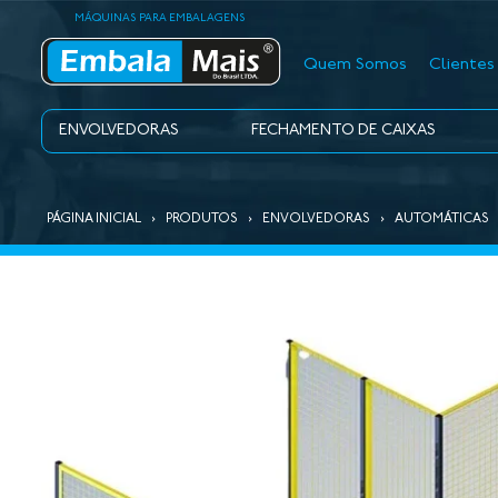
MÁQUINAS PARA EMBALAGENS
Quem Somos
Clientes
ENVOLVEDORAS
FECHAMENTO DE CAIXAS
PÁGINA INICIAL
›
PRODUTOS
›
ENVOLVEDORAS
›
AUTOMÁTICAS