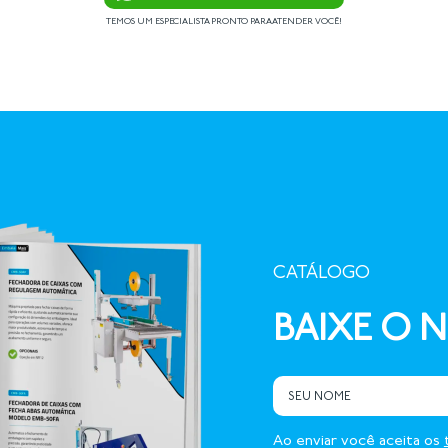
TEMOS UM ESPECIALISTA PRONTO PARA ATENDER VOCÊ!
CATÁLOGO
BAIXE O 
Ao enviar você aceita os