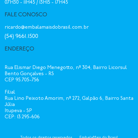
07H30 - 11H45 / 13H15 - 17H45
FALE CONOSCO
ricardo@embalamaisdobrasil.com.br
(54) 9661.1500
ENDEREÇO
Rua Elismar Diego Menegotto, nº 304, Bairro Licorsul
Bento Gonçalves - RS
CEP 95.705-756
Filial
Rua Lino Peixoto Amorim, nº 272, Galpão 6, Bairro Santa
Júlia
Itupeva - SP
CEP: 13.295-606
Todos os direitos reservados
EmbalaMais do Brasil